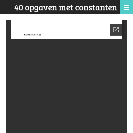
40 opgaven met constanten
Ga
direct
naar
de
hoofdinhoud