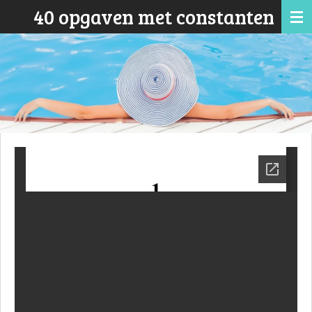
40 opgaven met constanten
Ga
direct
naar
de
hoofdinhoud