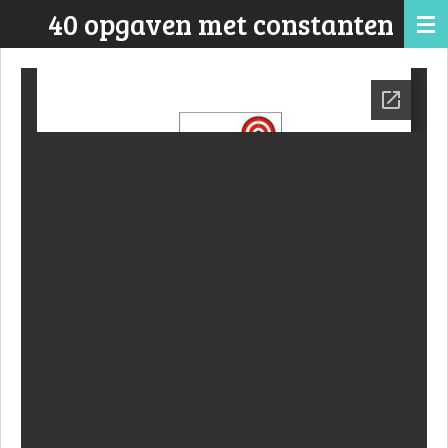
40 opgaven met constanten
Ga
direct
naar
de
hoofdinhoud