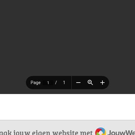
JouwWeb
ak jouw eigen website met